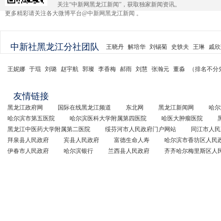
关注“中新网黑龙江新闻”，获取独家新闻资讯。
更多精彩请关注各大微博平台@中新网黑龙江新闻 。
中新社黑龙江分社团队
王晓丹
解培华
刘锡菊
史轶夫
王琳
戚欣
王妮娜
于琨
刘璐
赵宇航
郭璨
李香梅
郝雨
刘慧
张瀚元
董淼
（排名不分
友情链接
黑龙江政府网
国际在线黑龙江频道
东北网
黑龙江新闻网
哈尔
哈尔滨市第五医院
哈尔滨医科大学附属第四医院
哈医大肿瘤医院
黑龙江中医药大学附属第二医院
绥芬河市人民政府门户网站
同江市人民
拜泉县人民政府
宾县人民政府
富德生命人寿
哈尔滨市香坊区人民
伊春市人民政府
哈尔滨银行
兰西县人民政府
齐齐哈尔梅里斯区人