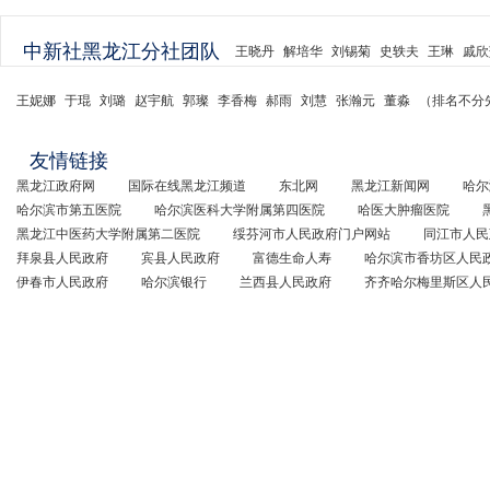
中新社黑龙江分社团队
王晓丹
解培华
刘锡菊
史轶夫
王琳
戚欣
王妮娜
于琨
刘璐
赵宇航
郭璨
李香梅
郝雨
刘慧
张瀚元
董淼
（排名不分
友情链接
黑龙江政府网
国际在线黑龙江频道
东北网
黑龙江新闻网
哈尔
哈尔滨市第五医院
哈尔滨医科大学附属第四医院
哈医大肿瘤医院
黑龙江中医药大学附属第二医院
绥芬河市人民政府门户网站
同江市人民
拜泉县人民政府
宾县人民政府
富德生命人寿
哈尔滨市香坊区人民
伊春市人民政府
哈尔滨银行
兰西县人民政府
齐齐哈尔梅里斯区人