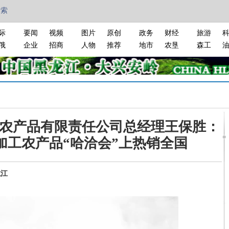
搜索
际
要闻
视频
图片
原创
政务
财经
旅游
俄
企业
招商
人物
推荐
地市
农垦
森工
农产品有限责任公司总经理王保胜：
加工农产品“哈洽会”上热销全国
龙江