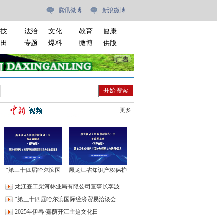
腾讯微博
新浪微博
科技
法治
文化
教育
健康
油田
专题
爆料
微博
供版
更多
“第三十四届哈尔滨国
黑龙江省知识产权保护
际经济贸易洽谈会”新
与运用工作进展情况新
龙江森工柴河林业局有限公司董事长李波...
闻发布会
闻发布会
“第三十四届哈尔滨国际经济贸易洽谈会...
2025年伊春·嘉荫开江主题文化日