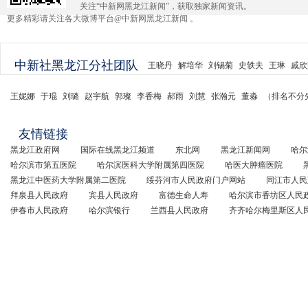
关注“中新网黑龙江新闻”，获取独家新闻资讯。
更多精彩请关注各大微博平台@中新网黑龙江新闻 。
中新社黑龙江分社团队
王晓丹
解培华
刘锡菊
史轶夫
王琳
戚欣
王妮娜
于琨
刘璐
赵宇航
郭璨
李香梅
郝雨
刘慧
张瀚元
董淼
（排名不分
友情链接
黑龙江政府网
国际在线黑龙江频道
东北网
黑龙江新闻网
哈尔
哈尔滨市第五医院
哈尔滨医科大学附属第四医院
哈医大肿瘤医院
黑龙江中医药大学附属第二医院
绥芬河市人民政府门户网站
同江市人民
拜泉县人民政府
宾县人民政府
富德生命人寿
哈尔滨市香坊区人民
伊春市人民政府
哈尔滨银行
兰西县人民政府
齐齐哈尔梅里斯区人