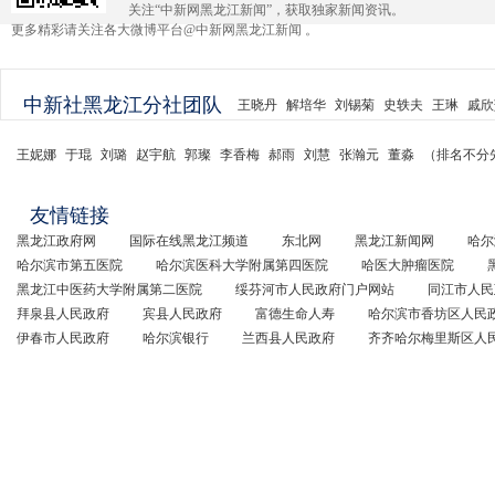
关注“中新网黑龙江新闻”，获取独家新闻资讯。
更多精彩请关注各大微博平台@中新网黑龙江新闻 。
中新社黑龙江分社团队
王晓丹
解培华
刘锡菊
史轶夫
王琳
戚欣
王妮娜
于琨
刘璐
赵宇航
郭璨
李香梅
郝雨
刘慧
张瀚元
董淼
（排名不分
友情链接
黑龙江政府网
国际在线黑龙江频道
东北网
黑龙江新闻网
哈尔
哈尔滨市第五医院
哈尔滨医科大学附属第四医院
哈医大肿瘤医院
黑龙江中医药大学附属第二医院
绥芬河市人民政府门户网站
同江市人民
拜泉县人民政府
宾县人民政府
富德生命人寿
哈尔滨市香坊区人民
伊春市人民政府
哈尔滨银行
兰西县人民政府
齐齐哈尔梅里斯区人