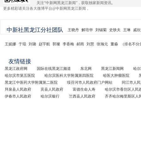
关注“中新网黑龙江新闻”，获取独家新闻资讯。
更多精彩请关注各大微博平台@中新网黑龙江新闻 。
中新社黑龙江分社团队
王晓丹
解培华
刘锡菊
史轶夫
王琳
戚欣
王妮娜
于琨
刘璐
赵宇航
郭璨
李香梅
郝雨
刘慧
张瀚元
董淼
（排名不分
友情链接
黑龙江政府网
国际在线黑龙江频道
东北网
黑龙江新闻网
哈尔
哈尔滨市第五医院
哈尔滨医科大学附属第四医院
哈医大肿瘤医院
黑龙江中医药大学附属第二医院
绥芬河市人民政府门户网站
同江市人民
拜泉县人民政府
宾县人民政府
富德生命人寿
哈尔滨市香坊区人民
伊春市人民政府
哈尔滨银行
兰西县人民政府
齐齐哈尔梅里斯区人