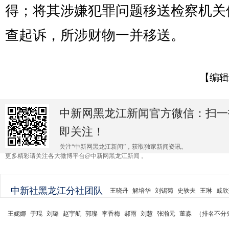
得；将其涉嫌犯罪问题移送检察机关
查起诉，所涉财物一并移送。
【编辑
中新网黑龙江新闻官方微信：扫一
即关注！
关注“中新网黑龙江新闻”，获取独家新闻资讯。
更多精彩请关注各大微博平台@中新网黑龙江新闻 。
中新社黑龙江分社团队
王晓丹
解培华
刘锡菊
史轶夫
王琳
戚欣
王妮娜
于琨
刘璐
赵宇航
郭璨
李香梅
郝雨
刘慧
张瀚元
董淼
（排名不分