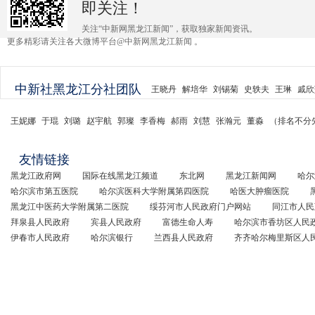
即关注！
关注“中新网黑龙江新闻”，获取独家新闻资讯。
更多精彩请关注各大微博平台@中新网黑龙江新闻 。
中新社黑龙江分社团队
王晓丹
解培华
刘锡菊
史轶夫
王琳
戚欣
王妮娜
于琨
刘璐
赵宇航
郭璨
李香梅
郝雨
刘慧
张瀚元
董淼
（排名不分
友情链接
黑龙江政府网
国际在线黑龙江频道
东北网
黑龙江新闻网
哈尔
哈尔滨市第五医院
哈尔滨医科大学附属第四医院
哈医大肿瘤医院
黑龙江中医药大学附属第二医院
绥芬河市人民政府门户网站
同江市人民
拜泉县人民政府
宾县人民政府
富德生命人寿
哈尔滨市香坊区人民
伊春市人民政府
哈尔滨银行
兰西县人民政府
齐齐哈尔梅里斯区人