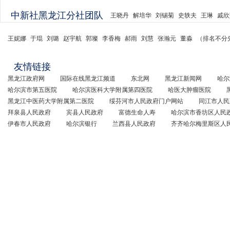
中新社黑龙江分社团队
王晓丹
解培华
刘锡菊
史轶夫
王琳
戚欣
王妮娜
于琨
刘璐
赵宇航
郭璨
李香梅
郝雨
刘慧
张瀚元
董淼
（排名不分
友情链接
黑龙江政府网
国际在线黑龙江频道
东北网
黑龙江新闻网
哈尔
哈尔滨市第五医院
哈尔滨医科大学附属第四医院
哈医大肿瘤医院
黑龙江中医药大学附属第二医院
绥芬河市人民政府门户网站
同江市人民
拜泉县人民政府
宾县人民政府
富德生命人寿
哈尔滨市香坊区人民
伊春市人民政府
哈尔滨银行
兰西县人民政府
齐齐哈尔梅里斯区人