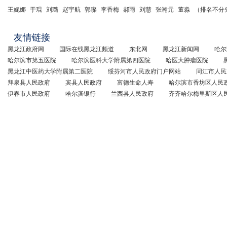
王妮娜
于琨
刘璐
赵宇航
郭璨
李香梅
郝雨
刘慧
张瀚元
董淼
（排名不分
友情链接
黑龙江政府网
国际在线黑龙江频道
东北网
黑龙江新闻网
哈尔
哈尔滨市第五医院
哈尔滨医科大学附属第四医院
哈医大肿瘤医院
黑龙江中医药大学附属第二医院
绥芬河市人民政府门户网站
同江市人民
拜泉县人民政府
宾县人民政府
富德生命人寿
哈尔滨市香坊区人民
伊春市人民政府
哈尔滨银行
兰西县人民政府
齐齐哈尔梅里斯区人