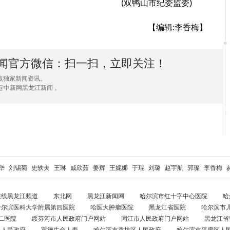
(双鸭山市纪委监委)
【编辑:李香梅】
闻官方微信：扫一扫，立即关注！
取独家新闻资讯。
@中新网黑龙江新闻 。
华
刘锡菊
史轶夫
王琳
戚欣茹
姜辉
王妮娜
于琨
刘璐
赵宇航
郭璨
李香梅
在线黑龙江频道
东北网
黑龙江新闻网
哈尔滨市红十字中心医院
哈
哈尔滨医科大学附属第四医院
哈医大肿瘤医院
黑龙江省医院
哈尔滨市
二医院
绥芬河市人民政府门户网站
同江市人民政府门户网站
黑龙江省