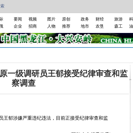
搜索
际
要闻
视频
图片
原创
政务
财经
旅游
俄
企业
招商
人物
推荐
地市
农垦
森工
原一级调研员王郁接受纪律审查和监
察调查
王郁涉嫌严重违纪违法，目前正接受纪律审查和监