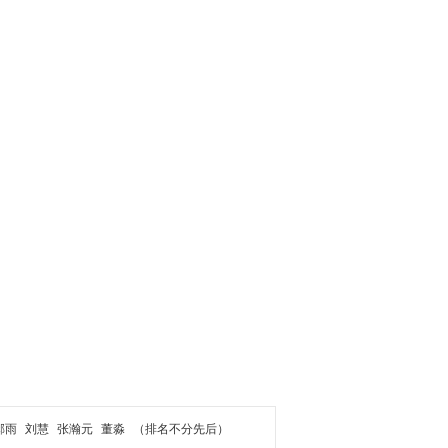
郝雨
刘慧
张瀚元
董淼
（排名不分先后）