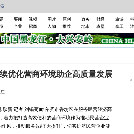
搜索
际
要闻
视频
图片
原创
政务
财经
旅游
俄
企业
招商
人物
推荐
地市
农垦
森工
续优化营商环境助企高质量发展
龙江
 耿新 记者 刘锡菊)哈尔滨市香坊区在服务民营经济高
，着力把打造高效便利的营商环境作为推动民营企业
的作风，推动服务效能“大提升”，切实护航民营企业健