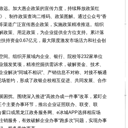
远。加大惠企政策的宣传力度，持续释放政策红
编》、制作政策查询二维码、政策图解。通过公众号“香
群等渠道广泛宣传惠企政策，实施政策精准推送。组织
解政策、用足政策，为企业提供全方位支持。累计落
类扶持资金0.67亿元，最大限度激发市场活力和社会创
间。组织开展域内企业、银行、院校等232家单位
业颁发奖项，精准挖掘供需诉求，破解资金、技术、
企业解决“同城不相识”、产销信息不对称、对接不畅通
现场签约，形成了政银企校相互促进、共同发展、合作
困扰。围绕深入推进“高效办成一件事”改革，紧盯企
销三个主要办事环节，推出企业证照联办、联变、联
合窗口或黑龙江政务服务网、e冰城APP选择相应场
注销服务，有效破解企业办事“跑多次”问题，实现办事