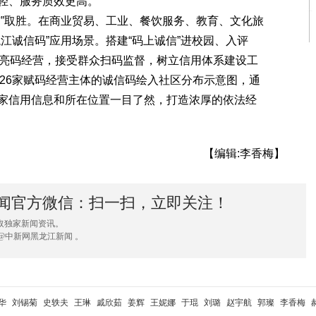
轻、服务质效更高。
”取胜。在商业贸易、工业、餐饮服务、教育、文化旅
江诚信码”应用场景。搭建“码上诚信”进校园、入评
业亮码经营，接受群众扫码监督，树立信用体系建设工
将26家赋码经营主体的诚信码绘入社区分布示意图，通
家信用信息和所在位置一目了然，打造浓厚的依法经
【编辑:李香梅】
闻官方微信：扫一扫，立即关注！
取独家新闻资讯。
@中新网黑龙江新闻 。
华
刘锡菊
史轶夫
王琳
戚欣茹
姜辉
王妮娜
于琨
刘璐
赵宇航
郭璨
李香梅