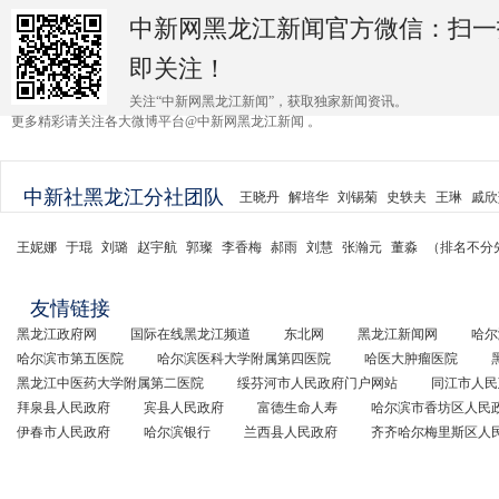
中新网黑龙江新闻官方微信：扫一
即关注！
关注“中新网黑龙江新闻”，获取独家新闻资讯。
更多精彩请关注各大微博平台@中新网黑龙江新闻 。
中新社黑龙江分社团队
王晓丹
解培华
刘锡菊
史轶夫
王琳
戚欣
王妮娜
于琨
刘璐
赵宇航
郭璨
李香梅
郝雨
刘慧
张瀚元
董淼
（排名不分
友情链接
黑龙江政府网
国际在线黑龙江频道
东北网
黑龙江新闻网
哈尔
哈尔滨市第五医院
哈尔滨医科大学附属第四医院
哈医大肿瘤医院
黑龙江中医药大学附属第二医院
绥芬河市人民政府门户网站
同江市人民
拜泉县人民政府
宾县人民政府
富德生命人寿
哈尔滨市香坊区人民
伊春市人民政府
哈尔滨银行
兰西县人民政府
齐齐哈尔梅里斯区人