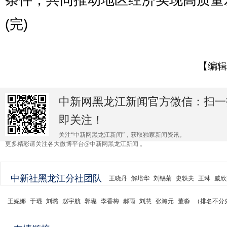
条件，共同推动地区经济实现高质量
(完)
【编辑
中新网黑龙江新闻官方微信：扫一
即关注！
关注“中新网黑龙江新闻”，获取独家新闻资讯。
更多精彩请关注各大微博平台@中新网黑龙江新闻 。
中新社黑龙江分社团队
王晓丹
解培华
刘锡菊
史轶夫
王琳
戚欣
王妮娜
于琨
刘璐
赵宇航
郭璨
李香梅
郝雨
刘慧
张瀚元
董淼
（排名不分