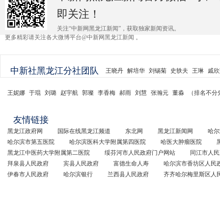
即关注！
关注“中新网黑龙江新闻”，获取独家新闻资讯。
更多精彩请关注各大微博平台@中新网黑龙江新闻 。
中新社黑龙江分社团队
王晓丹
解培华
刘锡菊
史轶夫
王琳
戚欣
王妮娜
于琨
刘璐
赵宇航
郭璨
李香梅
郝雨
刘慧
张瀚元
董淼
（排名不分
友情链接
黑龙江政府网
国际在线黑龙江频道
东北网
黑龙江新闻网
哈尔
哈尔滨市第五医院
哈尔滨医科大学附属第四医院
哈医大肿瘤医院
黑龙江中医药大学附属第二医院
绥芬河市人民政府门户网站
同江市人民
拜泉县人民政府
宾县人民政府
富德生命人寿
哈尔滨市香坊区人民
伊春市人民政府
哈尔滨银行
兰西县人民政府
齐齐哈尔梅里斯区人