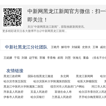
中新网黑龙江新闻官方微信：扫一
即关注！
关注“中新网黑龙江新闻”，获取独家新闻资讯。
更多精彩请关注各大微博平台@中新网黑龙江新闻 。
中新社黑龙江分社团队
王晓丹
解培华
刘锡菊
史轶夫
王琳
戚欣
王妮娜
于琨
刘璐
赵宇航
郭璨
李香梅
郝雨
刘慧
张瀚元
董淼
（排名不分
友情链接
黑龙江政府网
国际在线黑龙江频道
东北网
黑龙江新闻网
哈尔
哈尔滨市第五医院
哈尔滨医科大学附属第四医院
哈医大肿瘤医院
黑龙江中医药大学附属第二医院
绥芬河市人民政府门户网站
同江市人民
拜泉县人民政府
宾县人民政府
富德生命人寿
哈尔滨市香坊区人民
伊春市人民政府
哈尔滨银行
兰西县人民政府
齐齐哈尔梅里斯区人