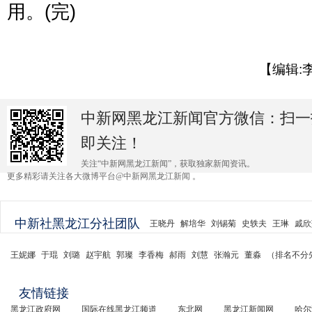
用。(完)
【编辑:
中新网黑龙江新闻官方微信：扫一
即关注！
关注“中新网黑龙江新闻”，获取独家新闻资讯。
更多精彩请关注各大微博平台@中新网黑龙江新闻 。
中新社黑龙江分社团队
王晓丹
解培华
刘锡菊
史轶夫
王琳
戚欣
王妮娜
于琨
刘璐
赵宇航
郭璨
李香梅
郝雨
刘慧
张瀚元
董淼
（排名不分
友情链接
黑龙江政府网
国际在线黑龙江频道
东北网
黑龙江新闻网
哈尔