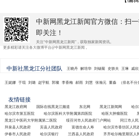
中新网黑龙江新闻官方微信：扫一
即关注！
关注“中新网黑龙江新闻”，获取独家新闻资讯。
更多精彩请关注各大微博平台@中新网黑龙江新闻 。
中新社黑龙江分社团队
王晓丹
解培华
刘锡菊
史轶夫
王琳
戚欣
王妮娜
于琨
刘璐
赵宇航
郭璨
李香梅
郝雨
刘慧
张瀚元
董淼
（排名不分
友情链接
黑龙江政府网
国际在线黑龙江频道
东北网
黑龙江新闻网
哈尔
哈尔滨市第五医院
哈尔滨医科大学附属第四医院
哈医大肿瘤医院
黑龙江中医药大学附属第二医院
绥芬河市人民政府门户网站
同江市人民
拜泉县人民政府
宾县人民政府
富德生命人寿
哈尔滨市香坊区人民
伊春市人民政府
哈尔滨银行
兰西县人民政府
齐齐哈尔梅里斯区人