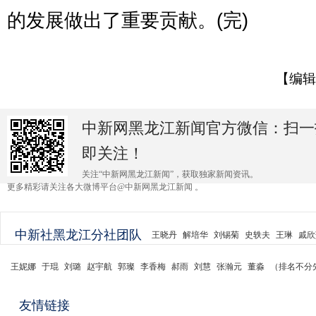
的发展做出了重要贡献。(完)
【编辑
中新网黑龙江新闻官方微信：扫一
即关注！
关注“中新网黑龙江新闻”，获取独家新闻资讯。
更多精彩请关注各大微博平台@中新网黑龙江新闻 。
中新社黑龙江分社团队
王晓丹
解培华
刘锡菊
史轶夫
王琳
戚欣
王妮娜
于琨
刘璐
赵宇航
郭璨
李香梅
郝雨
刘慧
张瀚元
董淼
（排名不分
友情链接