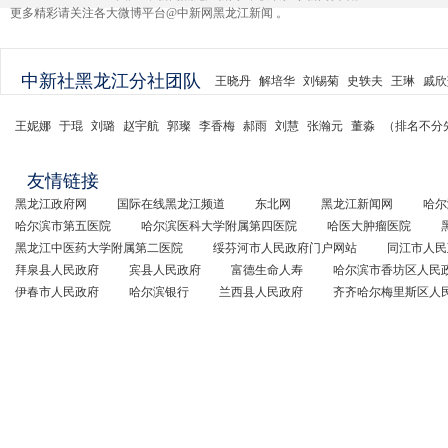
更多精彩请关注各大微博平台@中新网黑龙江新闻 。
中新社黑龙江分社团队
王晓丹
解培华
刘锡菊
史轶夫
王琳
戚欣
王妮娜
于琨
刘璐
赵宇航
郭璨
李香梅
郝雨
刘慧
张瀚元
董淼
（排名不分
友情链接
黑龙江政府网
国际在线黑龙江频道
东北网
黑龙江新闻网
哈尔
哈尔滨市第五医院
哈尔滨医科大学附属第四医院
哈医大肿瘤医院
黑龙江中医药大学附属第二医院
绥芬河市人民政府门户网站
同江市人民
拜泉县人民政府
宾县人民政府
富德生命人寿
哈尔滨市香坊区人民
伊春市人民政府
哈尔滨银行
兰西县人民政府
齐齐哈尔梅里斯区人