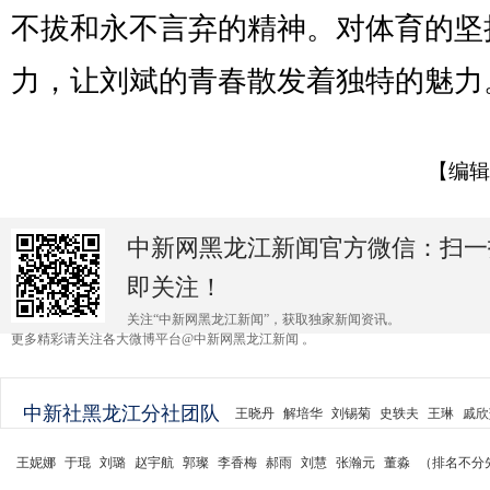
不拔和永不言弃的精神。对体育的坚
力，让刘斌的青春散发着独特的魅力。
【编辑
中新网黑龙江新闻官方微信：扫一
即关注！
关注“中新网黑龙江新闻”，获取独家新闻资讯。
更多精彩请关注各大微博平台@中新网黑龙江新闻 。
中新社黑龙江分社团队
王晓丹
解培华
刘锡菊
史轶夫
王琳
戚欣
王妮娜
于琨
刘璐
赵宇航
郭璨
李香梅
郝雨
刘慧
张瀚元
董淼
（排名不分