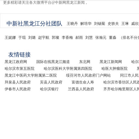
更多精彩请关注各大微博平台@中新网黑龙江新闻 。
中新社黑龙江分社团队
王晓丹
解培华
刘锡菊
史轶夫
王琳
戚欣
王妮娜
于琨
刘璐
赵宇航
郭璨
李香梅
郝雨
刘慧
张瀚元
董淼
（排名不分
友情链接
黑龙江政府网
国际在线黑龙江频道
东北网
黑龙江新闻网
哈尔
哈尔滨市第五医院
哈尔滨医科大学附属第四医院
哈医大肿瘤医院
黑龙江中医药大学附属第二医院
绥芬河市人民政府门户网站
同江市人民
拜泉县人民政府
宾县人民政府
富德生命人寿
哈尔滨市香坊区人民
伊春市人民政府
哈尔滨银行
兰西县人民政府
齐齐哈尔梅里斯区人