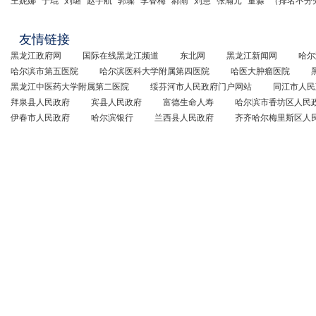
王妮娜
于琨
刘璐
赵宇航
郭璨
李香梅
郝雨
刘慧
张瀚元
董淼
（排名不分
友情链接
黑龙江政府网
国际在线黑龙江频道
东北网
黑龙江新闻网
哈尔
哈尔滨市第五医院
哈尔滨医科大学附属第四医院
哈医大肿瘤医院
黑龙江中医药大学附属第二医院
绥芬河市人民政府门户网站
同江市人民
拜泉县人民政府
宾县人民政府
富德生命人寿
哈尔滨市香坊区人民
伊春市人民政府
哈尔滨银行
兰西县人民政府
齐齐哈尔梅里斯区人