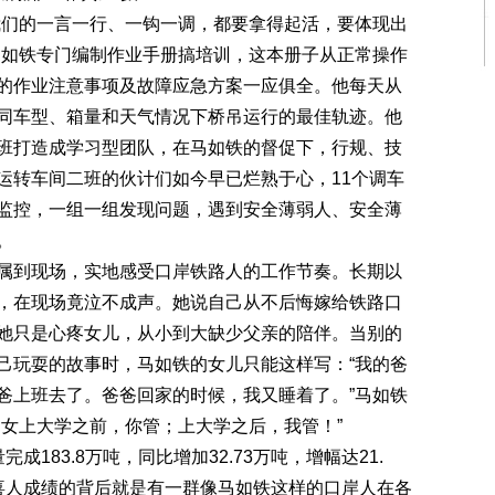
们的一言一行、一钩一调，都要拿得起活，要体现出
马如铁专门编制作业手册搞培训，这本册子从正常操作
的作业注意事项及故障应急方案一应俱全。他每天从
同车型、箱量和天气情况下桥吊运行的最佳轨迹。他
班打造成学习型团队，在马如铁的督促下，行规、技
运转车间二班的伙计们如今早已烂熟于心，11个调车
监控，一组一组发现问题，遇到安全薄弱人、安全薄
。
到现场，实地感受口岸铁路人的工作节奏。长期以
，在现场竟泣不成声。她说自己从不后悔嫁给铁路口
她只是心疼女儿，从小到大缺少父亲的陪伴。当别的
己玩耍的故事时，马如铁的女儿只能这样写：“我的爸
爸上班去了。爸爸回家的时候，我又睡着了。”马如铁
闺女上大学之前，你管；上大学之后，我管！”
83.8万吨，同比增加32.73万吨，增幅达21.
串喜人成绩的背后就是有一群像马如铁这样的口岸人在各