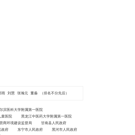
郝雨
刘慧
张瀚元
董淼
（排名不分先后）
尔滨医科大学附属第一医院
儿童医院
黑龙江中医药大学附属第一医院
营商环境建设监督局
甘南县人民政府
民政府
东宁市人民政府
黑河市人民政府