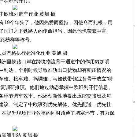
中欧班列开行。
中欧班列调车作业 黄旭 摄
19个年头了，他因热爱而坚持，因使命而扎根，用
了国门之下铁路人的使命担当，因此他也荣获中宣
铁路榜样等称号。
员严格执行标准化作业 黄旭 摄
满洲里铁路口岸在跨境物流骨干通道中的作用愈加明
中到达，个别时候导致准轨出口货物却有积压情况的
车难、接车难、捣调难，马如铁带领业务骨干成立“特
反复调研推演。他们通过动态掌握中欧班列开行信息、
各环节调车效率。他还创新性地提出压缩交接班及每
建议，制定了中欧班列优先解体、优先配送、优先挂
”，在提升现场作业效率的同时疏通了堵塞环节，有力保
瞰满洲里站 黄旭 摄