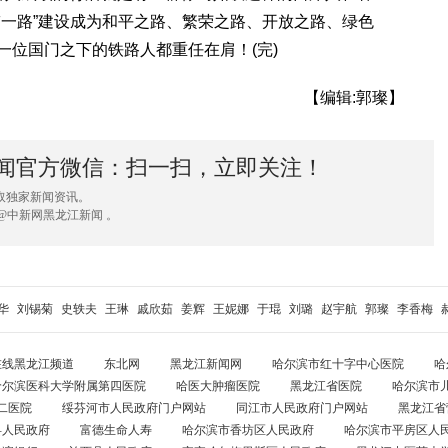
带一路”建设成为和平之路、繁荣之路、开放之路、绿色
一位国门之下的铁路人都重任在肩！(完)
【编辑:郭璨】
闻官方微信：扫一扫，立即关注！
取独家新闻资讯。
@中新网黑龙江新闻 。
华
刘锡菊
史轶夫
王琳
戚欣茹
姜辉
王妮娜
于琨
刘璐
赵宇航
郭璨
李香梅
在线黑龙江频道
东北网
黑龙江新闻网
哈尔滨市红十字中心医院
哈
哈尔滨医科大学附属第四医院
哈医大肿瘤医院
黑龙江省医院
哈尔滨市
二医院
绥芬河市人民政府门户网站
同江市人民政府门户网站
黑龙江省
县人民政府
富德生命人寿
哈尔滨市香坊区人民政府
哈尔滨市平房区人