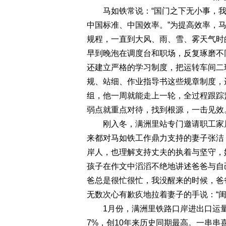
马如铁常说：“国门之下无小事，我
中国标准、中国效率。”为提高效率，
规程，一直到大风、雨、雪、雾天气时
早到晚泡在调度台和职场，反复琢磨不
还建立严格的学习制度，把运转车间二
规、站细、作业指导书这些规章制度，
组，他一周就能走上一轮，全过程跟踪
弱点就重点对待，找到根源，一击见效
刚入冬，满洲里站专门邀请职工家属
来都对马如铁工作鼎力支持的妻子张洁
岸人，也理解支持丈夫的执着与坚守，
孩子在作文中滔滔不绝地讲述爸爸与自
爸总是很忙很忙，我没醒来的时候，爸
无数次心有歉疚地拉着妻子的手说：“
1月份，满洲里铁路口岸进出口运量完成1
7%，创10年来历史同期最高。一串