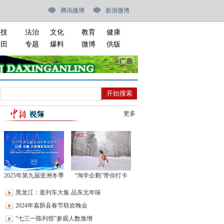
腾讯微博
新浪微博
科技
法治
文化
教育
健康
油田
专题
爆料
微博
供版
更多
2025年第九届亚洲冬季
“淘学企鹅”带你打卡
运动会口号、会徽、吉
2024年第一场雾凇
黑龙江：逛列车大集 品东北年味
祥物发布仪式
2024年嘉荫县春节联欢晚会
“七三一陈列馆”参观人数激增