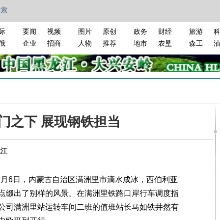
搜索
际
要闻
视频
图片
原创
政务
财经
旅游
俄
企业
招商
人物
推荐
地市
农垦
森工
门之下 展现钢铁担当
龙江
2月6日，内蒙古自治区满洲里市滴水成冰，西伯利亚
点缀出了别样的风景。在满洲里铁路口岸行车调度指
公司满洲里站运转车间二班的值班站长马如铁井然有