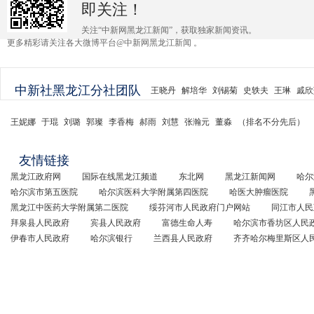
即关注！
关注“中新网黑龙江新闻”，获取独家新闻资讯。
更多精彩请关注各大微博平台@中新网黑龙江新闻 。
中新社黑龙江分社团队
王晓丹
解培华
刘锡菊
史轶夫
王琳
戚欣
王妮娜
于琨
刘璐
郭璨
李香梅
郝雨
刘慧
张瀚元
董淼
（排名不分先后）
友情链接
黑龙江政府网
国际在线黑龙江频道
东北网
黑龙江新闻网
哈尔
哈尔滨市第五医院
哈尔滨医科大学附属第四医院
哈医大肿瘤医院
黑龙江中医药大学附属第二医院
绥芬河市人民政府门户网站
同江市人民
拜泉县人民政府
宾县人民政府
富德生命人寿
哈尔滨市香坊区人民
伊春市人民政府
哈尔滨银行
兰西县人民政府
齐齐哈尔梅里斯区人