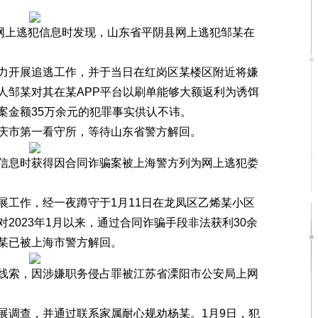
网上逃犯信息时发现，山东省平阴县网上逃犯邹某在
开展追逃工作，并于当日在红岗区某楼区附近将嫌
人邹某对其在某APP平台以刷单能够大额返利为诱饵
案金额35万余元的犯罪事实供认不讳。
市第一看守所，等待山东省警方解回。
息时获得因合同诈骗案被上海警方列为网上逃犯娄
工作，经一夜蹲守于1月11日在龙凤区乙烯某小区
2023年1月以来，通过合同诈骗手段非法获利30余
某已被上海市警方解回。
索，因涉嫌职务侵占罪被江苏省溧阳市公安局上网
调查，并通过联系家属耐心规劝杨某。1月9日，犯