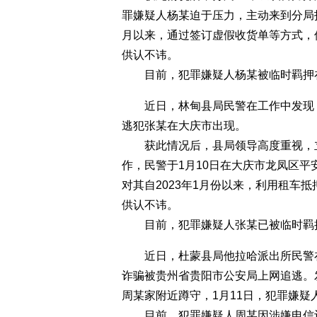
罪嫌疑人杨某迫于压力，主动来到分局投
月以来，通过签订虚假收货单等方式，侵
供认不讳。
目前，犯罪嫌疑人杨某被临时羁押在
近日，林甸县局民警在工作中发现，
逃犯张某在大庆市出现。
获此情况后，县局领导高度重视，立
作，民警于1月10日在大庆市龙凤区
对其自2023年1月份以来，利用租车
供认不讳。
目前，犯罪嫌疑人张某已被临时羁押
近日，杜蒙县局他拉哈派出所民警在
诈骗被贵州省贵阳市公安局上网追逃。
周某家附近蹲守，1月11日，犯罪嫌
目前。犯罪嫌疑人周某因涉嫌电信诈