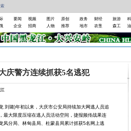
搜索
际
要闻
视频
图片
原创
政务
财经
旅游
俄
企业
招商
人物
推荐
地市
农垦
森工
 大庆警方连续抓获5名逃犯
龙江
龙 刘璐)年初以来，大庆市公安局持续加大网逃人员追
，最大限度压缩在逃人员活动空间，捷报频传战果连
龙凤分局、林甸县局、杜蒙县局累计抓获5名网上逃