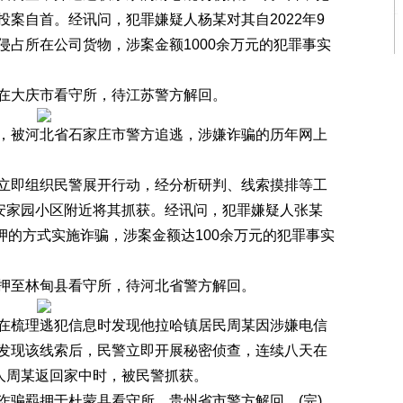
案自首。经讯问，犯罪嫌疑人杨某对其自2022年9
占所在公司货物，涉案金额1000余万元的犯罪事实
大庆市看守所，待江苏警方解回。
被河北省石家庄市警方追逃，涉嫌诈骗的历年网上
即组织民警展开行动，经分析研判、线索摸排等工
平安家园小区附近将其抓获。经讯问，犯罪嫌疑人张某
抵押的方式实施诈骗，涉案金额达100余万元的犯罪事实
至林甸县看守所，待河北省警方解回。
梳理逃犯信息时发现他拉哈镇居民周某因涉嫌电信
发现该线索后，民警立即开展秘密侦查，连续八天在
疑人周某返回家中时，被民警抓获。
骗羁押于杜蒙县看守所，贵州省市警方解回。(完)