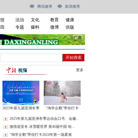
腾讯微博
新浪微博
科技
法治
文化
教育
健康
油田
专题
爆料
微博
供版
更多
2025年第九届亚洲冬季
“淘学企鹅”带你打卡
运动会口号、会徽、吉
2024年第一场雾凇
2025年第九届亚洲冬季运动会口号、会徽...
祥物发布仪式
激情迎亚冬 冰雪暖世界 第40届中国·哈...
“淘学企鹅”带你打卡2024年第一场雾凇