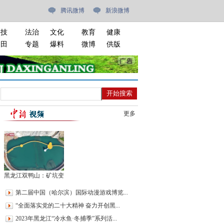
腾讯微博
新浪微博
科技
法治
文化
教育
健康
油田
专题
爆料
微博
供版
更多
黑龙江双鸭山：矿坑变
公园 迷人景色引游人
第二届中国（哈尔滨）国际动漫游戏博览...
“全面落实党的二十大精神 奋力开创黑...
2023年黑龙江“冷水鱼·冬捕季”系列活...