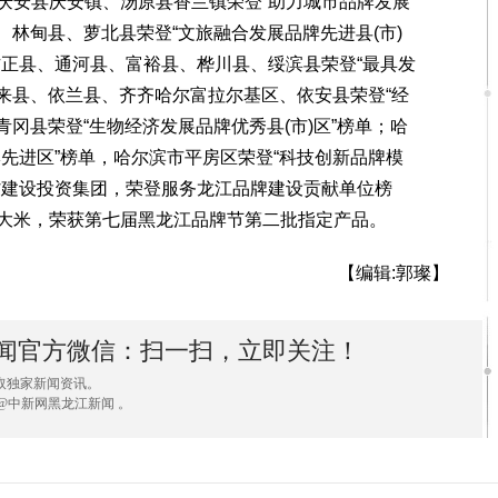
安县庆安镇、汤原县香兰镇荣登“助力城市品牌发展
、林甸县、萝北县荣登“文旅融合发展品牌先进县(市)
方正县、通河县、富裕县、桦川县、绥滨县荣登“最具发
泰来县、依兰县、齐齐哈尔富拉尔基区、依安县荣登“经
青冈县荣登“生物经济发展品牌优秀县(市)区”榜单；哈
先进区”榜单，哈尔滨市平房区荣登“科技创新品牌模
省建设投资集团，荣登服务龙江品牌建设贡献单位榜
大米，荣获第七届黑龙江品牌节第二批指定产品。
【编辑:郭璨】
闻官方微信：扫一扫，立即关注！
取独家新闻资讯。
@中新网黑龙江新闻 。