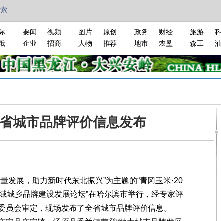
搜索
际
要闻
视频
图片
原创
政务
财经
旅游
俄
企业
招商
人物
推荐
地市
农垦
森工
龙江省城市品牌评价信息发布
报
发展，助力新时代东北振兴”为主题的“青冈玉米·20
区域城乡品牌建设发展论坛”在哈尔滨市举行，经专家评
委员会审定，现场发布了全省城市品牌评价信息。