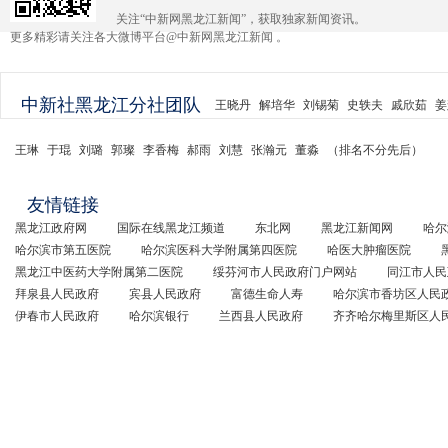
关注“中新网黑龙江新闻”，获取独家新闻资讯。
更多精彩请关注各大微博平台@中新网黑龙江新闻 。
中新社黑龙江分社团队
王晓丹
解培华
刘锡菊
史轶夫
戚欣茹
姜
王琳
于琨
刘璐
郭璨
李香梅
郝雨
刘慧
张瀚元
董淼
（排名不分先后）
友情链接
黑龙江政府网
国际在线黑龙江频道
东北网
黑龙江新闻网
哈尔
哈尔滨市第五医院
哈尔滨医科大学附属第四医院
哈医大肿瘤医院
黑龙江中医药大学附属第二医院
绥芬河市人民政府门户网站
同江市人民
拜泉县人民政府
宾县人民政府
富德生命人寿
哈尔滨市香坊区人民
伊春市人民政府
哈尔滨银行
兰西县人民政府
齐齐哈尔梅里斯区人