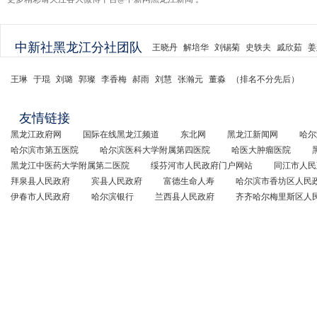
中新社黑龙江分社团队
王晓丹
解培华
刘锡菊
史轶夫
戚欣茹
姜
王琳
于琨
刘璐
郭璨
李香梅
郝雨
刘慧
张瀚元
董淼
（排名不分先后）
友情链接
黑龙江政府网
国际在线黑龙江频道
东北网
黑龙江新闻网
哈尔
哈尔滨市第五医院
哈尔滨医科大学附属第四医院
哈医大肿瘤医院
黑龙江中医药大学附属第二医院
绥芬河市人民政府门户网站
同江市人民
拜泉县人民政府
宾县人民政府
富德生命人寿
哈尔滨市香坊区人民
伊春市人民政府
哈尔滨银行
兰西县人民政府
齐齐哈尔梅里斯区人