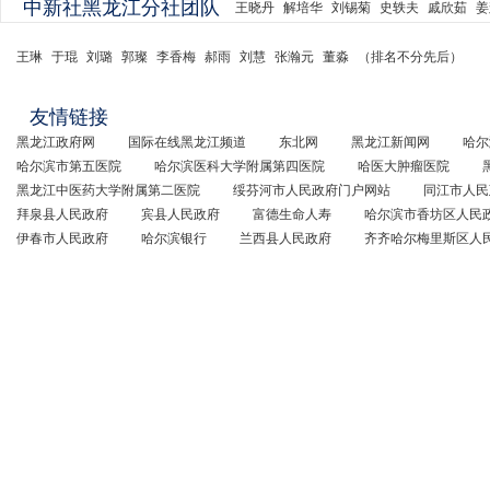
中新社黑龙江分社团队
王晓丹
解培华
刘锡菊
史轶夫
戚欣茹
姜
王琳
于琨
刘璐
郭璨
李香梅
郝雨
刘慧
张瀚元
董淼
（排名不分先后）
友情链接
黑龙江政府网
国际在线黑龙江频道
东北网
黑龙江新闻网
哈尔
哈尔滨市第五医院
哈尔滨医科大学附属第四医院
哈医大肿瘤医院
黑龙江中医药大学附属第二医院
绥芬河市人民政府门户网站
同江市人民
拜泉县人民政府
宾县人民政府
富德生命人寿
哈尔滨市香坊区人民
伊春市人民政府
哈尔滨银行
兰西县人民政府
齐齐哈尔梅里斯区人