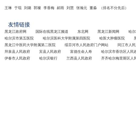
王琳
于琨
刘璐
郭璨
李香梅
郝雨
刘慧
张瀚元
董淼
（排名不分先后）
友情链接
黑龙江政府网
国际在线黑龙江频道
东北网
黑龙江新闻网
哈尔
哈尔滨市第五医院
哈尔滨医科大学附属第四医院
哈医大肿瘤医院
黑龙江中医药大学附属第二医院
绥芬河市人民政府门户网站
同江市人民
拜泉县人民政府
宾县人民政府
富德生命人寿
哈尔滨市香坊区人民
伊春市人民政府
哈尔滨银行
兰西县人民政府
齐齐哈尔梅里斯区人