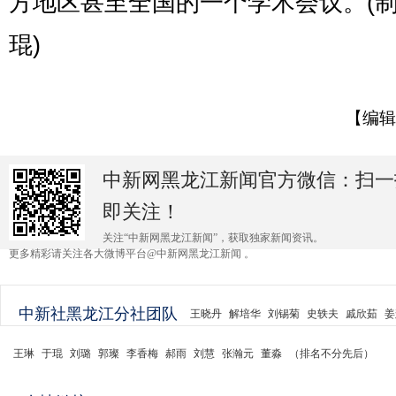
方地区甚至全国的一个学术会议。(制
琨)
【编辑
中新网黑龙江新闻官方微信：扫一
即关注！
关注“中新网黑龙江新闻”，获取独家新闻资讯。
更多精彩请关注各大微博平台@中新网黑龙江新闻 。
中新社黑龙江分社团队
王晓丹
解培华
刘锡菊
史轶夫
戚欣茹
姜
王琳
于琨
刘璐
郭璨
李香梅
郝雨
刘慧
张瀚元
董淼
（排名不分先后）