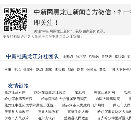
中新网黑龙江新闻官方微信：扫一
即关注！
关注“中新网黑龙江新闻”，获取独家新闻资讯。
更多精彩请关注各大微博平台@中新网黑龙江新闻 。
中新社黑龙江分社团队
王晓丹
解培华
刘锡菊
史轶夫
戚欣茹
姜
王琳
于琨
孙汉仑
刘璐
郭璨
李香梅
郝雨
刘慧
张瀚元
董淼
（排名不分先
友情链接
黑龙江政府网
国际在线黑龙江频道
东北网
黑龙江新闻网
哈尔
哈尔滨市第五医院
哈尔滨医科大学附属第四医院
哈医大肿瘤医院
黑龙江中医药大学附属第二医院
绥芬河市人民政府门户网站
同江市人民
拜泉县人民政府
宾县人民政府
富德生命人寿
哈尔滨市香坊区人民
伊春市人民政府
哈尔滨银行
兰西县人民政府
齐齐哈尔梅里斯区人