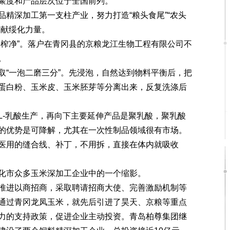
集聚度和产品层次位于全国前列。
深加工第一支柱产业，努力打造“粮头食尾”“农头
贡献绥化力量。
榨净”。落户在青冈县的京粮龙江生物工程有限公司不
。
“一泡二磨三分”。先浸泡，自然达到物料平衡后，把
蛋白粉、玉米皮、玉米胚芽等分离出来，反复洗涤后
-乳酸生产，再向下主要延伸产品是聚乳酸，聚乳酸
的优势是可降解，尤其在一次性制品领域很有市场。
医用的缝合线、补丁，不用拆，直接在体内就吸收
市众多玉米深加工企业中的一个缩影。
进以商招商，采取聘请招商大使、完善激励机制等
通过青冈龙凤玉米，就先后引进了昊天、京粮等重点
力的支持政策，促进企业主动投资。青岛柏尊集团继