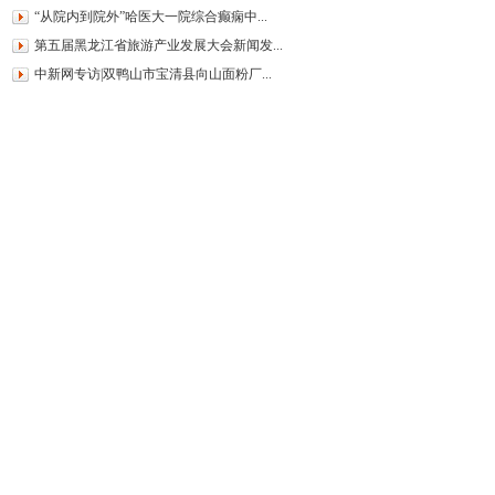
“从院内到院外”哈医大一院综合癫痫中...
第五届黑龙江省旅游产业发展大会新闻发...
中新网专访|双鸭山市宝清县向山面粉厂...