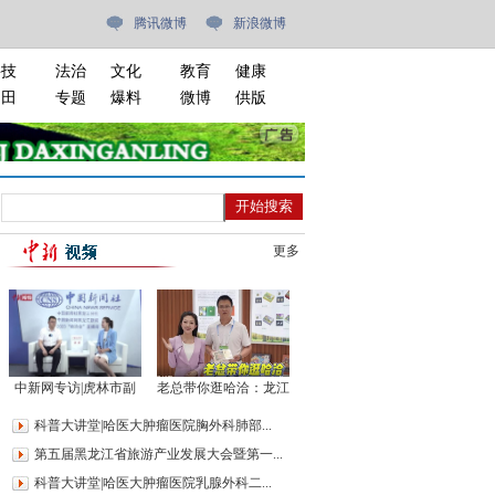
腾讯微博
新浪微博
科技
法治
文化
教育
健康
油田
专题
爆料
微博
供版
更多
中新网专访|虎林市副
老总带你逛哈洽：龙江
市长赵欣儒：创新文旅
森工如何从大森林走
科普大讲堂|哈医大肿瘤医院胸外科肺部...
产业 叫响“魅力新虎
向“大食代”
第五届黑龙江省旅游产业发展大会暨第一...
林”名片
科普大讲堂|哈医大肿瘤医院乳腺外科二...