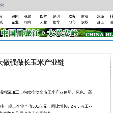
搜索
际
要闻
视频
图片
原创
政务
财经
旅游
俄
企业
招商
人物
推荐
地市
农垦
森工
大做强做长玉米产业链
报
精深加工，持续推动全市玉米产业创新、绿色、高
，规上企业产值301亿元，同比增长8.2%，占工业