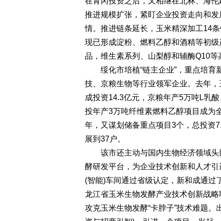
在青冈投资之后，又相继在北林、海伦
推进规模扩张，紧盯企业投资走向和发
情。推进链条延长，玉米精深加工14条
现已形成淀粉、燃料乙醇和酒精等初级
品，维生素系列、山梨醇和辅酶Q10等
绥化市培植“链主企业”，重点培育新
技、京粮生物等行业领军企业。去年，
成投资14.3亿元，京粮年产5万吨L
投年产3万吨纤维素燃料乙醇项目成为
年，又谋划储备重点项目3个，总投资7
展到37户。
该市还主动与国内生物经济领域头部
酵研发平台，为企业技术创新和人才引
(智能)车间通过省级认定，新和成通
龙江省玉米生物发酵产业技术创新战略
攻克玉米生物发酵“卡脖子”技术难题。出