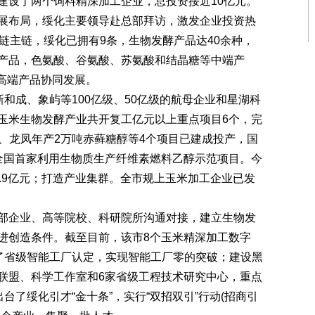
建设了两个饲料精深加工企业，总投资接近10亿元。
展布局，绥化主要领导赴总部拜访，激发企业投资热
链主链，绥化已拥有9条，生物发酵产品达40余种，
产品，色氨酸、谷氨酸、苏氨酸和结晶糖等中端产
高端产品协同发展。
和成、象屿等100亿级、50亿级的航母企业和星湖科
玉米生物发酵产业共开复工亿元以上重点项目6个，完
乳酸、龙凤年产2万吨赤藓糖醇等4个项目已建成投产，国
全国首家利用生物质生产纤维素燃料乙醇示范项目。今
.9亿元；打造产业集群。全市规上玉米加工企业已发
企业、高等院校、科研院所沟通对接，建立生物发
进创造条件。截至目前，该市8个玉米精深加工数字
过了省级智能工厂认定，实现智能工厂零的突破；建设黑
联盟、科学工作室和6家省级工程技术研究中心，重点
台了绥化引才“金十条”，实行“双招双引”行动(招商引