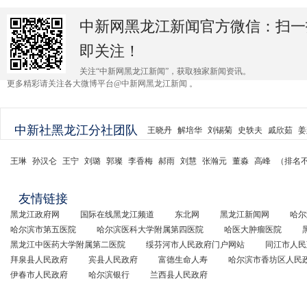
中新网黑龙江新闻官方微信：扫一
即关注！
关注“中新网黑龙江新闻”，获取独家新闻资讯。
更多精彩请关注各大微博平台@中新网黑龙江新闻 。
中新社黑龙江分社团队
王晓丹
解培华
刘锡菊
史轶夫
戚欣茹
姜
王琳
孙汉仑
王宁
刘璐
郭璨
李香梅
郝雨
刘慧
张瀚元
董淼
高峰
（排名
友情链接
黑龙江政府网
国际在线黑龙江频道
东北网
黑龙江新闻网
哈尔
哈尔滨市第五医院
哈尔滨医科大学附属第四医院
哈医大肿瘤医院
黑龙江中医药大学附属第二医院
绥芬河市人民政府门户网站
同江市人民
拜泉县人民政府
宾县人民政府
富德生命人寿
哈尔滨市香坊区人民
伊春市人民政府
哈尔滨银行
兰西县人民政府