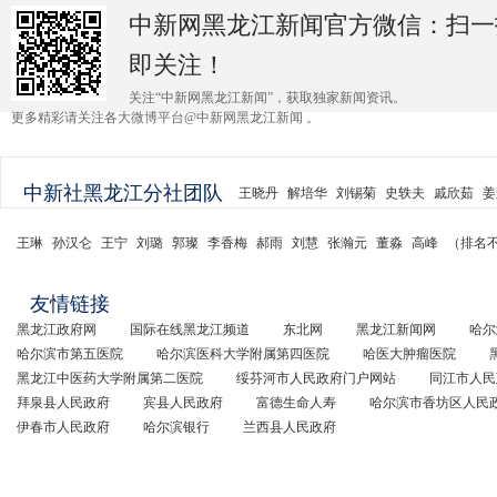
中新网黑龙江新闻官方微信：扫一
即关注！
关注“中新网黑龙江新闻”，获取独家新闻资讯。
更多精彩请关注各大微博平台@中新网黑龙江新闻 。
中新社黑龙江分社团队
王晓丹
解培华
刘锡菊
史轶夫
戚欣茹
姜
王琳
孙汉仑
王宁
刘璐
郭璨
李香梅
郝雨
刘慧
张瀚元
董淼
高峰
（排名
友情链接
黑龙江政府网
国际在线黑龙江频道
东北网
黑龙江新闻网
哈尔
哈尔滨市第五医院
哈尔滨医科大学附属第四医院
哈医大肿瘤医院
黑龙江中医药大学附属第二医院
绥芬河市人民政府门户网站
同江市人民
拜泉县人民政府
宾县人民政府
富德生命人寿
哈尔滨市香坊区人民
伊春市人民政府
哈尔滨银行
兰西县人民政府