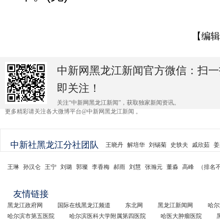
【编辑
中新网黑龙江新闻官方微信：扫一
即关注！
关注“中新网黑龙江新闻”，获取独家新闻资讯。
更多精彩请关注各大微博平台@中新网黑龙江新闻 。
中新社黑龙江分社团队
王晓丹
解培华
刘锡菊
史轶夫
戚欣茹
姜
王琳
孙汉仑
王宁
刘璐
郭璨
李香梅
郝雨
刘慧
张瀚元
董淼
高峰
（排名
友情链接
黑龙江政府网
国际在线黑龙江频道
东北网
黑龙江新闻网
哈尔
哈尔滨市第五医院
哈尔滨医科大学附属第四医院
哈医大肿瘤医院