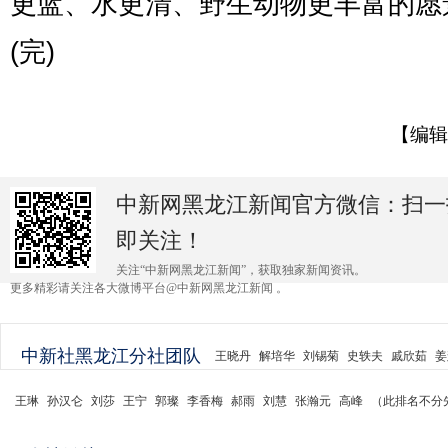
更蓝、水更清、野生动物更丰富的愿
(完)
【编辑
中新网黑龙江新闻官方微信：扫一
即关注！
关注“中新网黑龙江新闻”，获取独家新闻资讯。
更多精彩请关注各大微博平台@中新网黑龙江新闻 。
中新社黑龙江分社团队
王晓丹
解培华
刘锡菊
史轶夫
戚欣茹
姜
王琳
孙汉仑
刘莎
王宁
郭璨
李香梅
郝雨
刘慧
张瀚元
高峰
（此排名不分