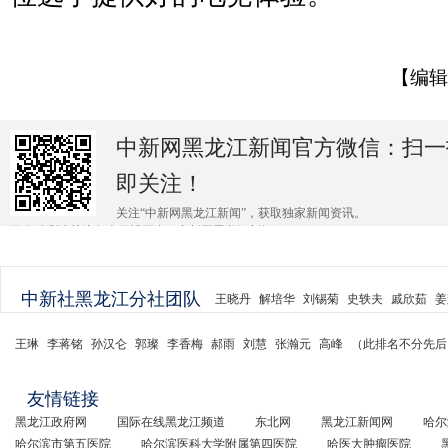
【编辑
中新网黑龙江新闻官方微信：扫一
即关注！
关注“中新网黑龙江新闻”，获取独家新闻资讯。
更多精彩请关注各大微博平台@中新网黑龙江新闻 。
中新社黑龙江分社团队
王晓丹
解培华
刘锡菊
史轶夫
戚欣茹
姜
王琳
李蒋铭
孙汉仑
郭璨
李香梅
郝雨
刘慧
张瀚元
高峰
（此排名不分先后
友情链接
黑龙江政府网
国际在线黑龙江频道
东北网
黑龙江新闻网
哈尔
哈尔滨市第五医院
哈尔滨医科大学附属第四医院
哈医大肿瘤医院