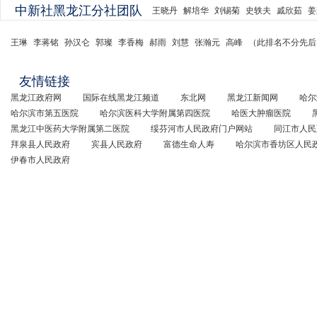
中新社黑龙江分社团队
王晓丹
解培华
刘锡菊
史轶夫
戚欣茹
姜
王琳
李蒋铭
孙汉仑
郭璨
李香梅
郝雨
刘慧
张瀚元
高峰
（此排名不分先后
友情链接
黑龙江政府网
国际在线黑龙江频道
东北网
黑龙江新闻网
哈尔
哈尔滨市第五医院
哈尔滨医科大学附属第四医院
哈医大肿瘤医院
黑龙江中医药大学附属第二医院
绥芬河市人民政府门户网站
同江市人民
拜泉县人民政府
宾县人民政府
富德生命人寿
哈尔滨市香坊区人民
伊春市人民政府