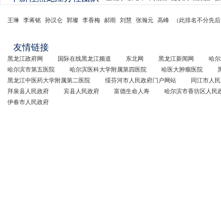
王琳
李蒋铭
孙汉仑
郭璨
李香梅
郝雨
刘慧
张瀚元
高峰
（此排名不分先后
友情链接
黑龙江政府网
国际在线黑龙江频道
东北网
黑龙江新闻网
哈尔
哈尔滨市第五医院
哈尔滨医科大学附属第四医院
哈医大肿瘤医院
黑龙江中医药大学附属第二医院
绥芬河市人民政府门户网站
同江市人民
拜泉县人民政府
宾县人民政府
富德生命人寿
哈尔滨市香坊区人民
伊春市人民政府