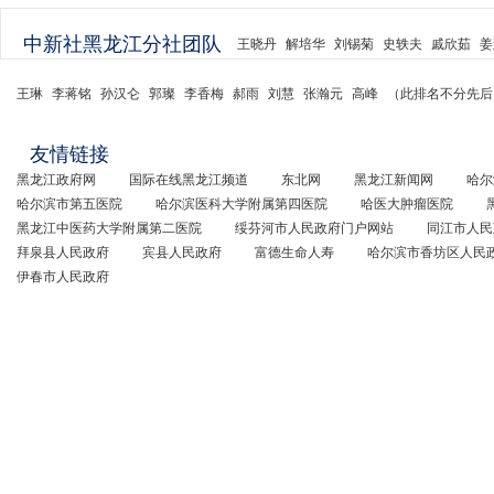
中新社黑龙江分社团队
王晓丹
解培华
刘锡菊
史轶夫
戚欣茹
姜
王琳
李蒋铭
孙汉仑
郭璨
李香梅
郝雨
刘慧
张瀚元
高峰
（此排名不分先后
友情链接
黑龙江政府网
国际在线黑龙江频道
东北网
黑龙江新闻网
哈尔
哈尔滨市第五医院
哈尔滨医科大学附属第四医院
哈医大肿瘤医院
黑龙江中医药大学附属第二医院
绥芬河市人民政府门户网站
同江市人民
拜泉县人民政府
宾县人民政府
富德生命人寿
哈尔滨市香坊区人民
伊春市人民政府