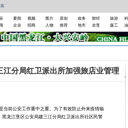
搜索
际
要闻
视频
图片
原创
政务
财经
旅游
俄
企业
招商
人物
推荐
地市
农垦
森工
三江分局红卫派出所加强旅店业管理
当前公安工作重中之重。为了有效防止外来疫情输
日，黑龙江垦区公安局建三江分局红卫派出所社区民警