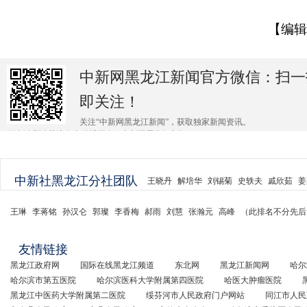
【编辑
中新网黑龙江新闻官方微信：扫一
即关注！
关注“中新网黑龙江新闻”，获取独家新闻资讯。
更多精彩请关注各大微博平台@中新网黑龙江新闻 。
中新社黑龙江分社团队
王晓丹
解培华
刘锡菊
史轶夫
戚欣茹
姜
王琳
李蒋铭
孙汉仑
郭璨
李香梅
郝雨
刘慧
张瀚元
高峰
（此排名不分先后
友情链接
黑龙江政府网
国际在线黑龙江频道
东北网
黑龙江新闻网
哈尔
哈尔滨市第五医院
哈尔滨医科大学附属第四医院
哈医大肿瘤医院
黑龙江中医药大学附属第二医院
绥芬河市人民政府门户网站
同江市人民