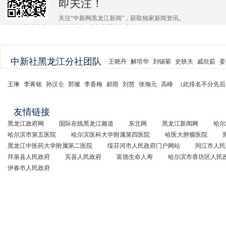
即关注！
关注“中新网黑龙江新闻”，获取独家新闻资讯。
更多精彩请关注各大微博平台@中新网黑龙江新闻 。
中新社黑龙江分社团队
王晓丹
解培华
刘锡菊
史轶夫
戚欣茹
姜
王琳
李蒋铭
孙汉仑
郭璨
李香梅
郝雨
刘慧
张瀚元
高峰
（此排名不分先后
友情链接
黑龙江政府网
国际在线黑龙江频道
东北网
黑龙江新闻网
哈尔
哈尔滨市第五医院
哈尔滨医科大学附属第四医院
哈医大肿瘤医院
黑龙江中医药大学附属第二医院
绥芬河市人民政府门户网站
同江市人民
拜泉县人民政府
宾县人民政府
富德生命人寿
哈尔滨市香坊区人民
伊春市人民政府