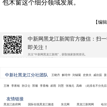
包木窗这个细分领域发展。
【编辑
中新网黑龙江新闻官方微信：扫一
即关注！
关注“中新网黑龙江新闻”，获取独家新闻资讯。
更多精彩请关注各大微博平台@中新网黑龙江新闻 。
中新社黑龙江分社团队
王晓丹
解培华
刘锡菊
史轶夫
戚欣茹
姜
王琳
李蒋铭
孙汉仑
郭璨
李香梅
郝雨
刘慧
张瀚元
高峰
（此排名不分先后
友情链接
黑龙江政府网
国际在线黑龙江频道
东北网
黑龙江新闻网
哈尔