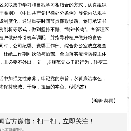
采取集中学习和自我学习相结合的方式，认真组织
干准则》《中国共产党纪律处分条例》等党内法规学
成制度化，通过重要时间节点廉政谈话、签订承诺书
例剖析等形式，做到坚持不懈、“警钟长鸣”。各管理区
植户做好外引机车调配，并指导种植户做好粮食管
同时，公司纪委、党委工作部、综合办公室成立检查
、杜绝工作期间饮酒与酒驾、全面落实疫情防控主体
，非必要不外出， 进一步规范党员干部行为，转变工
中加强党性修养，牢记党的宗旨，永葆廉洁本色，
终保持忠诚、干净，担当的本色。(谢鸿杰)
【编辑:郝雨】
闻官方微信：扫一扫，立即关注！
取独家新闻资讯。