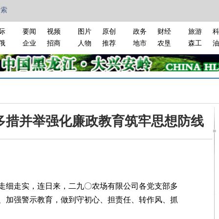
搜索
际
要闻
视频
图片
原创
政务
财经
旅游
俄
企业
招商
人物
推荐
地市
农垦
森工
多措并举强化廉政教育筑牢思想防线
细走实，连日来，二九〇农场有限公司各党支部多
、加强警示教育，做到守初心、担责任、转作风、抓