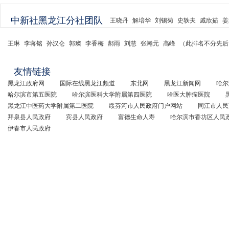
中新社黑龙江分社团队
王晓丹
解培华
刘锡菊
史轶夫
戚欣茹
姜
王琳
李蒋铭
孙汉仑
郭璨
李香梅
郝雨
刘慧
张瀚元
高峰
（此排名不分先后
友情链接
黑龙江政府网
国际在线黑龙江频道
东北网
黑龙江新闻网
哈尔
哈尔滨市第五医院
哈尔滨医科大学附属第四医院
哈医大肿瘤医院
黑龙江中医药大学附属第二医院
绥芬河市人民政府门户网站
同江市人民
拜泉县人民政府
宾县人民政府
富德生命人寿
哈尔滨市香坊区人民
伊春市人民政府