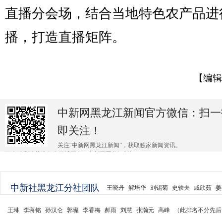
直播分会场，结合当地特色农产品进
播，打造直播矩阵。
【编辑
中新网黑龙江新闻官方微信：扫一
即关注！
关注“中新网黑龙江新闻”，获取独家新闻资讯。
更多精彩请关注各大微博平台@中新网黑龙江新闻 。
中新社黑龙江分社团队
王晓丹
解培华
刘锡菊
史轶夫
戚欣茹
姜
王琳
李蒋铭
孙汉仑
郭璨
李香梅
郝雨
刘慧
张瀚元
高峰
（此排名不分先后