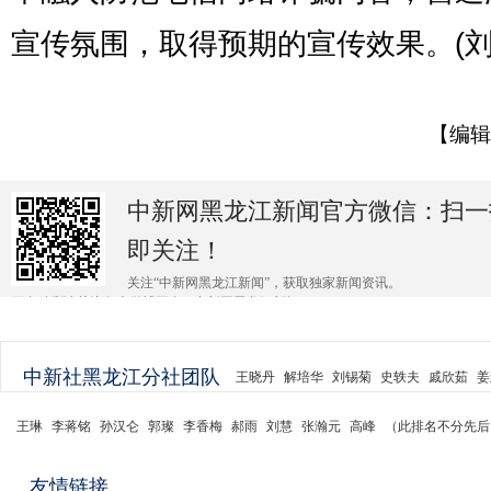
宣传氛围，取得预期的宣传效果。(刘
【编辑
中新网黑龙江新闻官方微信：扫一
即关注！
关注“中新网黑龙江新闻”，获取独家新闻资讯。
更多精彩请关注各大微博平台@中新网黑龙江新闻 。
中新社黑龙江分社团队
王晓丹
解培华
刘锡菊
史轶夫
戚欣茹
姜
王琳
李蒋铭
孙汉仑
郭璨
李香梅
郝雨
刘慧
张瀚元
高峰
（此排名不分先后
友情链接